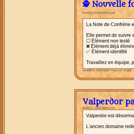
🕵️ Nouvelle 
Publié le 23/07/2026 12:46
La Note de Confrérie e
Elle permet de suivre 
☐ Élément non testé
❌ Élément déjà élimin
✅ Élément identifié
Travaillez en équipe, 
Modifié le 23/07/2026 12:46 par Wapin
Valperdor pa
Publié le 19/07/2026 11:19
Valperdor est désormai
L'ancien domaine redir