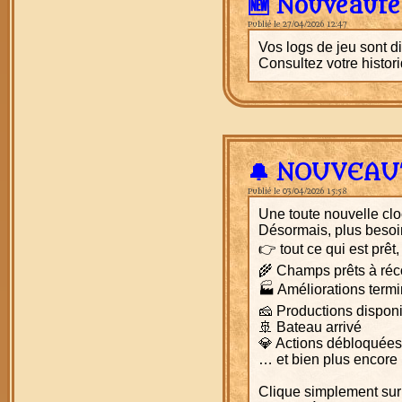
🆕 Nouveauté
Publié le 27/04/2026 12:47
Vos logs de jeu sont 
Consultez votre histori
🔔 NOUVEAUT
Publié le 03/04/2026 15:58
Une toute nouvelle cloc
Désormais, plus besoin
👉 tout ce qui est prêt
🌾 Champs prêts à réco
🏭 Améliorations term
🧀 Productions dispon
🚢 Bateau arrivé
💎 Actions débloquées
… et bien plus encore 
Clique simplement sur