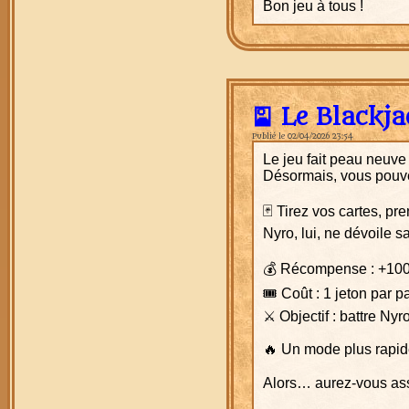
Bon jeu à tous !
🎴 Le Blackja
Publié le 02/04/2026 23:54
Le jeu fait peau neuv
Désormais, vous pouvez
🃏 Tirez vos cartes, p
Nyro, lui, ne dévoile s
💰 Récompense : +100
🎟️ Coût : 1 jeton par pa
⚔️ Objectif : battre Nyr
🔥 Un mode plus rapide
Alors… aurez-vous ass