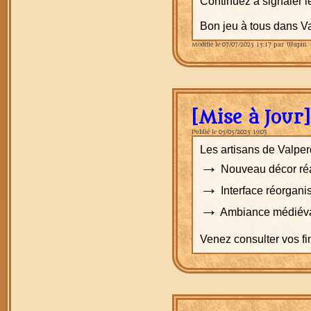
Continuez à signaler le
Bon jeu à tous dans V
Modifié le 07/07/2025 15:17 par Wapin
[Mise à Jour]
Publié le 05/05/2025 19:03
Les artisans de Valperd
→
Nouveau décor réal
→
Interface réorganis
→
Ambiance médiéval
Venez consulter vos f