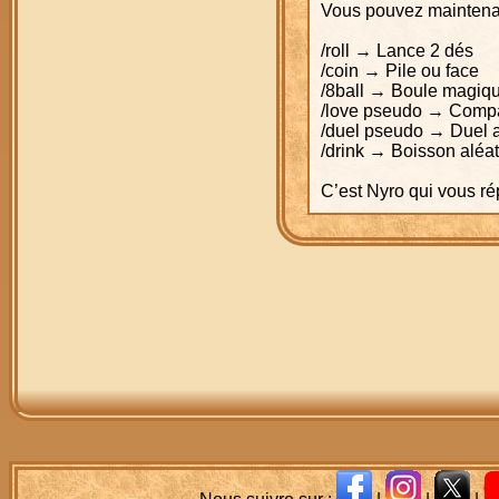
Vous pouvez maintenan
/roll → Lance 2 dés
/coin → Pile ou face
/8ball → Boule magiq
/love pseudo → Compat
/duel pseudo → Duel a
/drink → Boisson aléat
C’est Nyro qui vous 