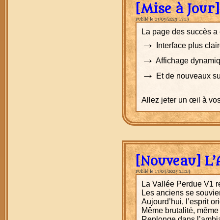
[Mise à Jour]
Publié le 05/05/2025 17:13
La page des succès a 
→
Interface plus clai
→
Affichage dynami
→
Et de nouveaux su
Allez jeter un œil à vo
[Nouveau] L’
Publié le 17/04/2025 21:24
La Vallée Perdue V1 r
Les anciens se souvien
Aujourd’hui, l’esprit or
Même brutalité, même d
Replonge dans l’ambian