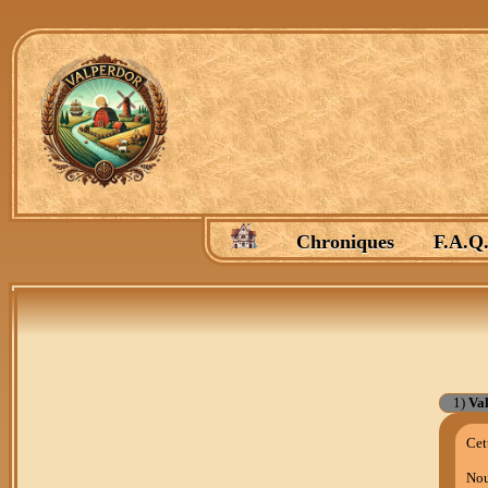
Chroniques
F.A.Q
1)
Val
Cet
Nou