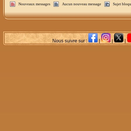
Nouveaux messages
Aucun nouveau message
Sujet bloq
Nous suivre sur :
|
|
|