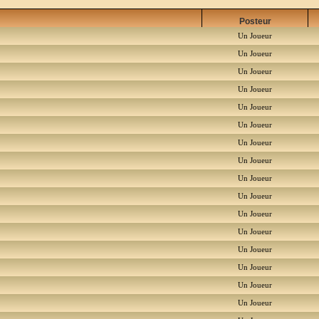
Posteur
Un Joueur
Un Joueur
Un Joueur
Un Joueur
Un Joueur
Un Joueur
Un Joueur
Un Joueur
Un Joueur
Un Joueur
Un Joueur
Un Joueur
Un Joueur
Un Joueur
Un Joueur
Un Joueur