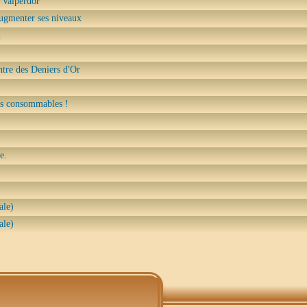
 Valperdor
gmenter ses niveaux
n
tre des Deniers d'Or
es consommables !
e.
ale)
ale)