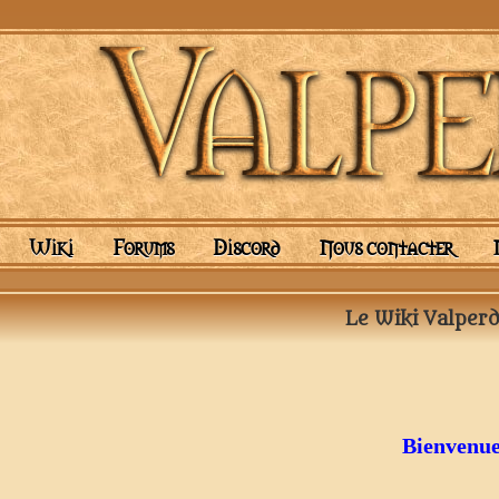
Wiki
Forums
Discord
Nous contacter
Le Wiki Valper
Bienvenue