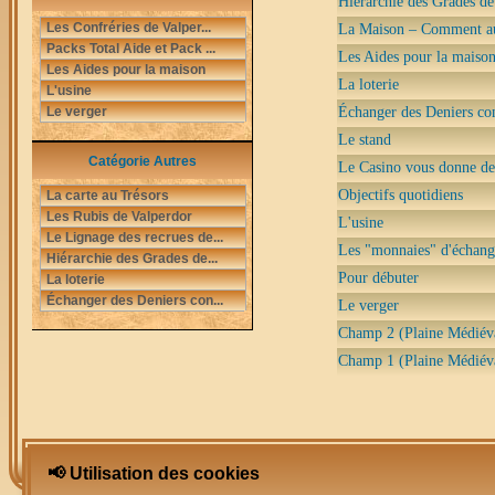
Hiérarchie des Grades de
Les Confréries de Valper...
La Maison – Comment au
Packs Total Aide et Pack ...
Les Aides pour la maiso
Les Aides pour la maison
La loterie
L'usine
Le verger
Échanger des Deniers con
Le stand
Catégorie Autres
Le Casino vous donne d
Objectifs quotidiens
La carte au Trésors
Les Rubis de Valperdor
L'usine
Le Lignage des recrues de...
Les "monnaies" d'échang
Hiérarchie des Grades de...
Pour débuter
La loterie
Échanger des Deniers con...
Le verger
Champ 2 (Plaine Médiév
Champ 1 (Plaine Médiév
📢 Utilisation des cookies