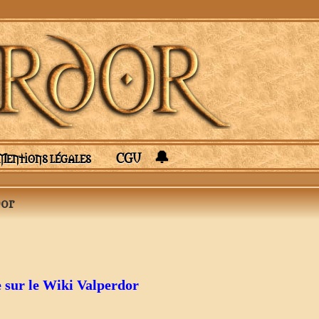
🔔
Mentions légales
CGU
dor
 sur le Wiki Valperdor